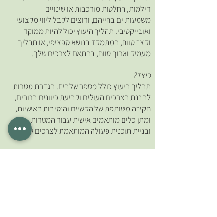
דילמות, החלטות מורכבות או שינויים
משמעותיים בחייהם, ורוצים לקבל ליווי מקצועי
ואובייקטיבי. תהליך היעוץ יכול להיות ממוקד
ו
קצר טווח
, המתמקד בנושא ספציפי, או תהליך
מעמיק ו
ארוך טווח
, בהתאם לצרכים שלך.
כיצד?
תהליך היעוץ כולל מספר שלבים. הגדרת מטרות
להבנת הצרכים העולים וקביעת כיוונים ברורים,
חקירה משותפת של הקשיים והנסיבות האישיות,
ומתן כלים מותאמים אישית עבור המטרות
ובניית תוכנית פעולה המותאמת לצרכים שלך.
למה יעוץ?
היעוץ הוא גמיש, ממוקד בצרכים שלך, ומאפשר
ליווי אישי ומקצועי בשגרה ובאתגרים הייחודים
שלך. דוגמאות: ראיונות קבלה, מיונים אישיותיים
ומקצועיים (עבודה, תכניות, צבא), סוגיות
מקצועיות וכו'.